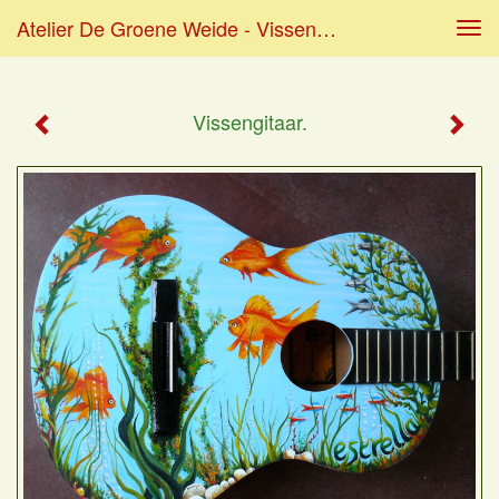
Atelier De Groene Weide - Vissengitaar.
Tog
navi
Vissengitaar.