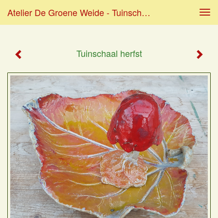
Atelier De Groene Weide - Tuinschaal Herfst
Tog
navi
Tuinschaal herfst