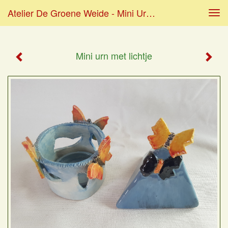
Atelier De Groene Weide - Mini Urn Met Lichtje
Tog
navi
Mini urn met lichtje