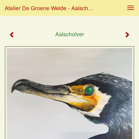
Atelier De Groene Weide - Aalscholver
Tog
navi
Aalscholver