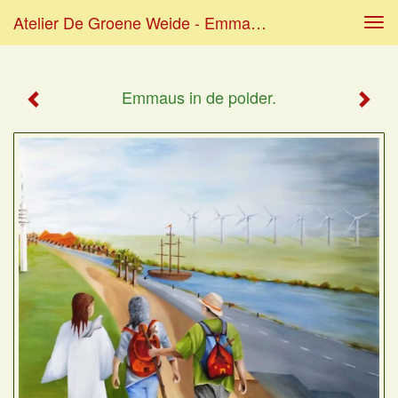
Atelier De Groene Weide - Emmaus In De Polder.
Tog
navi
Emmaus in de polder.