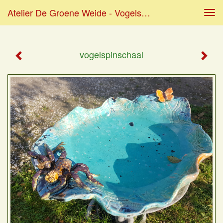
Atelier De Groene Weide - Vogelspinschaal
Tog
navi
vogelspinschaal